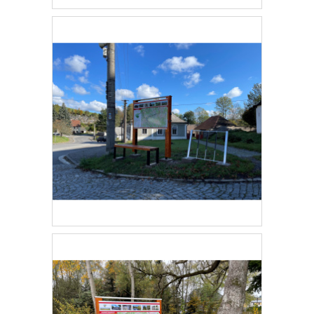
E
T
E
N
A
J
Í
T
?
HLEDAT